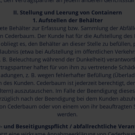
t, den Vertragspartner an jedem anderen Gerichtsstan
II.
Stellung und Leerung von Containern
1.
Aufstellen der Behälter
ete Behälter zur Erfassung bzw. Sammlung der Abfälle
n Cederbaum. Der Kunde hat für die Aufstellung des 
 obliegt es, den Behälter an dieser Stelle zu befüllen,
aubnis (etwa bei Aufstellung im öffentlichen Verkehr
. B. Beleuchtung während der Dunkelheit) verantwortl
tragspartner haftet für von ihm zu vertretende Schä
mladungen, z. B. wegen fehlerhafter Befüllung (Überla
n des Kunden. Cederbaum ist jederzeit berechtigt, den
rn) auszutauschen. Im Falle der Beendigung dieses V
rzüglich nach der Beendigung bei dem Kunden abzuh
ch von Cederbaum oder von einem von ihr beauftragt
werden.
- und Beseitigungspflicht /
abfallrechtliche Vera
etzt eine wirksame Annahmeerklärung von Cederbaum