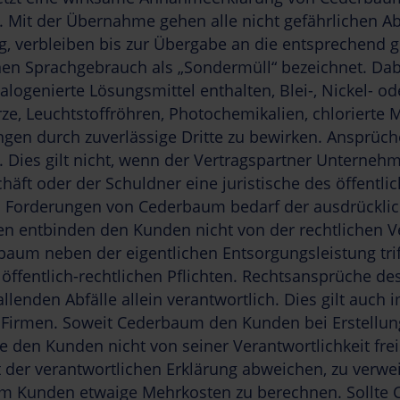
 Mit der Übernahme gehen alle nicht gefährlichen Ab
gung, verbleiben bis zur Übergabe an die entsprechen
en Sprachgebrauch als „Sondermüll“ bezeichnet. Dab
halogenierte Lösungsmittel enthalten, Blei-, Nickel- 
ze, Leuchtstoffröhren, Photochemikalien, chlorierte 
ungen durch zuverlässige Dritte zu bewirken. Ansprüc
Dies gilt nicht, wenn der Vertragspartner Unternehme
häft oder der Schuldner eine juristische des öffentlic
 Forderungen von Cederbaum bedarf der ausdrückl
entbinden den Kunden nicht von der rechtlichen Ve
um neben der eigentlichen Entsorgungsleistung trifft
ffentlich-rechtlichen Pflichten. Rechtsansprüche des
fallenden Abfälle allein verantwortlich. Dies gilt au
irmen. Soweit Cederbaum den Kunden bei Erstellung 
die den Kunden nicht von seiner Verantwortlichkeit fre
lt der verantwortlichen Erklärung abweichen, zu ver
m Kunden etwaige Mehrkosten zu berechnen. Sollte C