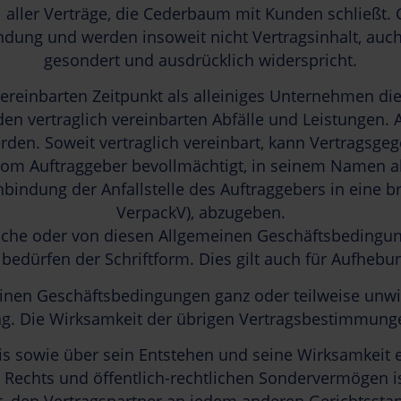
 aller Verträge, die Cederbaum mit Kunden schließt.
ung und werden insoweit nicht Vertragsinhalt, auch 
gesondert und ausdrücklich widerspricht.
einbarten Zeitpunkt als alleiniges Unternehmen die
en vertraglich vereinbarten Abfälle und Leistungen. A
 werden. Soweit vertraglich vereinbart, kann Vertragsg
 vom Auftraggeber bevollmächtigt, in seinem Namen a
bindung der Anfallstelle des Auftraggebers in eine b
VerpackV), abzugeben.
liche oder von diesen Allgemeinen Geschäftsbedin
edürfen der Schriftform. Dies gilt auch für Aufhebun
nen Geschäftsbedingungen ganz oder teilweise unwirks
ng. Die Wirksamkeit der übrigen Vertragsbestimmunge
is sowie über sein Entstehen und seine Wirksamkeit 
n Rechts und öffentlich-rechtlichen Sondervermögen 