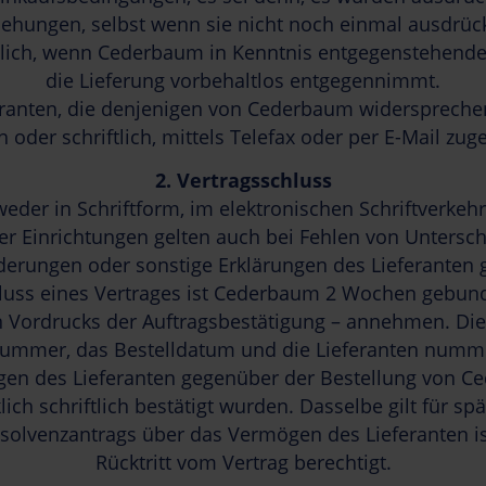
ziehungen, selbst wenn sie nicht noch einmal ausdrü
ßlich, wenn Cederbaum in Kenntnis entgegenstehende
die Lieferung vorbehaltlos entgegennimmt.
ranten, die denjenigen von Cederbaum widersprechen,
h oder schriftlich, mittels Telefax oder per E-Mail zug
2.
Vertragsschluss
der in Schriftform, im elektronischen Schriftverke
her Einrichtungen gelten auch bei Fehlen von Untersch
rungen oder sonstige Erklärungen des Lieferanten gel
luss eines Vertrages ist Cederbaum 2 Wochen gebunde
Vordrucks der Auftragsbestätigung – annehmen. Die 
lnummer, das Bestelldatum und die Lieferanten numm
gen des Lieferanten gegenüber der Bestellung von Ce
ch schriftlich bestätigt wurden. Dasselbe gilt für sp
Insolvenzantrags über das Vermögen des Lieferanten 
Rücktritt vom Vertrag berechtigt.