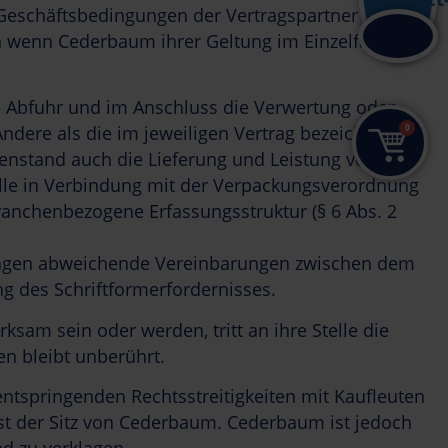
 Geschäftsbedingungen der Vertragspartner der
wenn Cederbaum ihrer Geltung im Einzelfall nicht
 Abfuhr und im Anschluss die Verwertung oder
0
ndere als die im jeweiligen Vertrag bezeichneten
egenstand auch die Lieferung und Leistung von
lle in Verbindung mit der Verpackungsverordnung
ranchenbezogene Erfassungsstruktur (§ 6 Abs. 2
gungen abweichende Vereinbarungen zwischen dem
g des Schriftformerfordernisses.
am sein oder werden, tritt an ihre Stelle die
n bleibt unberührt.
entspringenden Rechtsstreitigkeiten mit Kaufleuten
ist der Sitz von Cederbaum. Cederbaum ist jedoch