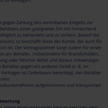
d zu verklagen.
 gegen Zahlung des vereinbarten Entgelts zur
Behälters einen geeigneten Ort mit hinreichend
 pfleglich zu behandeln und zu sichern. Bedarf die
sraum), so beschafft diese der Kunde, der auch für
ich ist. Der Vertragspartner sorgt zudem für einen
den am Behälter, insbesondere für Brandschäden,
dung oder falscher Abfall und daraus notwendiger
 Behälter gegen ein anderes Gefäß (z. B. im
ertrages ist Cederbaum berechtigt, den Behälter
olen.
en Subunternehmen aufgenommen und transportiert
ntwortung
, sowie einen wirksamen Vertrag zwischen dem