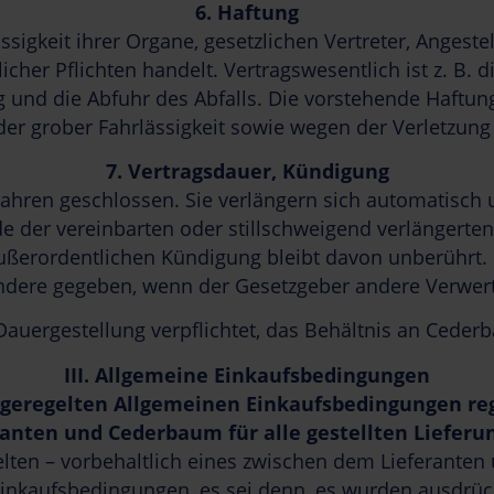
6.
Haftung
sigkeit ihrer Organe, gesetzlichen Vertreter, Angeste
icher Pflichten handelt. Vertragswesentlich ist z. B. 
 und die Abfuhr des Abfalls. Die vorstehende Haftung
r grober Fahrlässigkeit sowie wegen der Verletzung
7.
Vertragsdauer, Kündigung
ahren geschlossen. Sie verlängern sich automatisch u
de der vereinbarten oder stillschweigend verlängerte
ußerordentlichen Kündigung bleibt davon unberührt. 
ndere gegeben, wenn der Gesetzgeber andere Verwer
auergestellung verpflichtet, das Behältnis an Cederb
III.
Allgemeine Einkaufsbedingungen
t geregelten Allgemeinen Einkaufsbedingungen re
anten und Cederbaum für alle gestellten Lieferu
elten – vorbehaltlich eines zwischen dem Lieferant
inkaufsbedingungen, es sei denn, es wurden ausdrüc