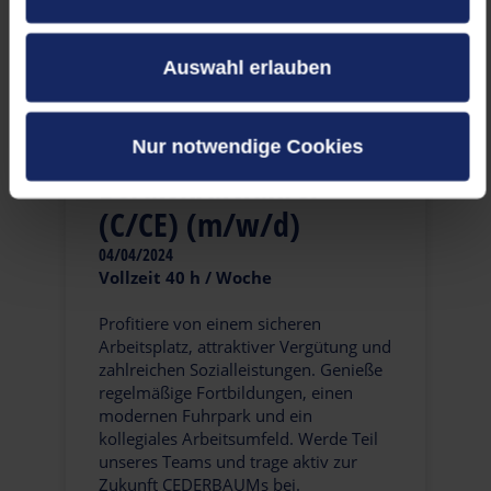
Auswahl erlauben
Nur notwendige Cookies
Berufskraftfahrer
(C/CE) (m/w/d)
04/04/2024
Vollzeit 40 h / Woche
Profitiere von einem sicheren
Arbeitsplatz, attraktiver Vergütung und
zahlreichen Sozialleistungen. Genieße
regelmäßige Fortbildungen, einen
modernen Fuhrpark und ein
kollegiales Arbeitsumfeld. Werde Teil
unseres Teams und trage aktiv zur
Zukunft CEDERBAUMs bei.