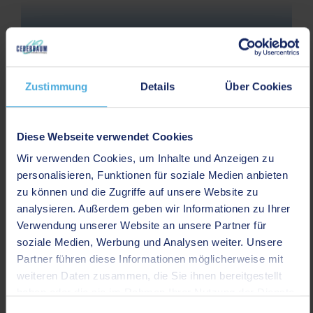
METALLE UND SCHROTTE
Zustimmung
Details
Über Cookies
Diese Webseite verwendet Cookies
Wir verwenden Cookies, um Inhalte und Anzeigen zu
personalisieren, Funktionen für soziale Medien anbieten
zu können und die Zugriffe auf unsere Website zu
analysieren. Außerdem geben wir Informationen zu Ihrer
ROHSTOFFHANDEL
Verwendung unserer Website an unsere Partner für
soziale Medien, Werbung und Analysen weiter. Unsere
VOM WERTSTOFF ZUM PRODUKT -
Partner führen diese Informationen möglicherweise mit
DEIN BEITRAG FÜR MORGEN
weiteren Daten zusammen, die Sie ihnen bereitgestellt
haben oder die sie im Rahmen Ihrer Nutzung der Dienste
Wertstoffvermarktung lohnt sich: Bei Cederbaum
gesammelt haben.