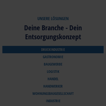
WEITBLICK
von Ressourcen kannst du mit
uns als Entsorgungspartner
deinen ökologischen
Einzelunternehmer,
UNSERE LÖSUNGEN
Fußabdruck verbessern und
Mittelständler oder
zeitgleich deine Entsorgung
Deine Branche - Dein
Konzern?
optimieren.
Mit uns hast du
Entsorgungskonzept
den passenden
Partner für die
richtige Entsorgung
DRUCKINDUSTRIE
an deiner Seite.
GASTRONOMIE
BAUGEWERBE
LOGISTIK
HANDEL
HANDWERKER
WOHNUNGSBAUGESELLSCHAFT
INDUSTRIE