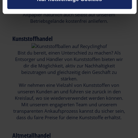
wir zahlreiche Container und Pressen in allen
gängigen Größen und Ausstattungen. Du kannst dein
Altpapier natürlich auch selbst auf unserem
Betriebsgelände kostenfrei anliefern.
Kunststoffhandel
Bist du bereit, einen Unterschied zu machen? Als
Entsorger und Händler von Kunststoffen bieten wir
dir die Möglichkeit, aktiv zur Nachhaltigkeit
beizutragen und gleichzeitig dein Geschäft zu
stärken.
Wir nehmen eine Vielzahl von Kunststoffen von
unseren Kunden an und führen sie zurück in den
Kreislauf, wo sie wiederverwendet werden können.
Mit unserem engagierten Team und unserem
transparenten Ankaufsprozess kannst du sicher sein,
dass du faire Preise für deine Kunststoffe erhältst.
Altmetallhandel