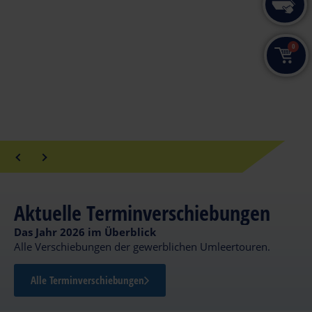
0
Aktuelles / Terminverschiebungen:
Geschäftskunden >
Geschäftskunden >
Leistungen und
Aktuelle Terminverschiebungen
Leistungen und
Service
Das Jahr 2026 im Überblick
Service
INDIVIDUELLE
Alle Verschiebungen der gewerblichen Umleertouren.
KOMPLETTLÖSUNGEN
ENTSORGEN
Alle Terminverschiebungen
MIT
Durch den effizienten Einsatz