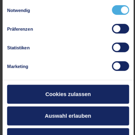
gesammelt haben.
Einwilligungsauswahl
Notwendig
INSTAGRAM
Präferenzen
UP TO DATE MIT CEDERBAUM
Statistiken
Marketing
Cookies zulassen
AKTUELLES
Cederbaum News
Auswahl erlauben