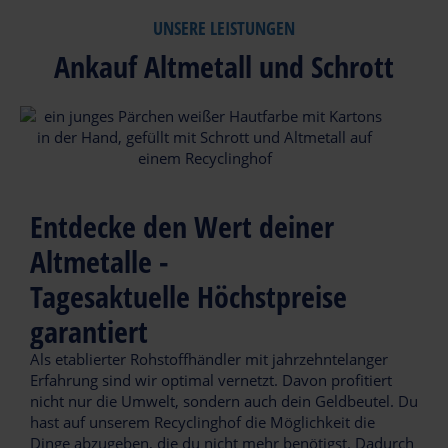
einer Hand!
wir uns um die
umfangreiche Komplettlösungen für
Zeitnah. Unkompliziert. Zuverlässig.
UNSERE LEISTUNGEN
fachgerechte
Deine Wertstoffe aus
dein Projekt.
Regional.
Entsorgung deiner
Metall und Schrott
Ankauf Altmetall und Schrott
Abfälle.
effektiv in den
Wir liegen direkt auf
Wertstoffkreislauf
deinem Weg
zurückführen und
unmittelbar an der
monetär profitieren.
A391.
Wir kaufen zu
Tageshöchstpreisen
auch bei
Entdecke den Wert deiner
Kleinmengen.
Altmetalle -
Tagesaktuelle Höchstpreise
garantiert
Als etablierter Rohstoffhändler mit jahrzehntelanger
Erfahrung sind wir optimal vernetzt. Davon profitiert
nicht nur die Umwelt, sondern auch dein Geldbeutel. Du
hast auf unserem Recyclinghof die Möglichkeit die
Dinge abzugeben, die du nicht mehr benötigst. Dadurch