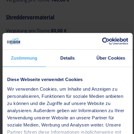
Shreddervormaterial
Vergütung pro Tonne
80,00 €
Zink
Zustimmung
Details
Über Cookies
Vergütung pro Tonne
1.600,00 €
Diese Webseite verwendet Cookies
Dein Rohstoff war nicht dabei?
Wir verwenden Cookies, um Inhalte und Anzeigen zu
personalisieren, Funktionen für soziale Medien anbieten
Kontaktiere uns!
zu können und die Zugriffe auf unsere Website zu
Falls du dich für Sorten interessierst, die hier nicht gelistet
analysieren. Außerdem geben wir Informationen zu Ihrer
sind, melde dich gerne direkt bei uns. Wir zahlen für alle
Verwendung unserer Website an unsere Partner für
Sorten und Mengen tagesaktuelle Höchstpreise.
soziale Medien, Werbung und Analysen weiter. Unsere
Partner führen diese Informationen möglicherweise mit
Kontakt