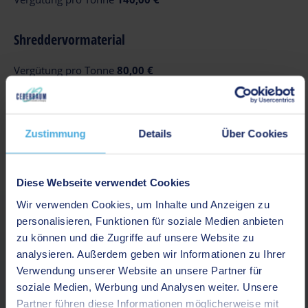
Shreddervormaterial
Vergütung pro Tonne
80,00 €
Zink
Zustimmung
Details
Über Cookies
Vergütung pro Tonne
1.600,00 €
Diese Webseite verwendet Cookies
Dein Rohstoff war nicht dabei?
Wir verwenden Cookies, um Inhalte und Anzeigen zu
personalisieren, Funktionen für soziale Medien anbieten
Kontaktiere uns!
zu können und die Zugriffe auf unsere Website zu
Falls du dich für Sorten interessierst, die hier nicht gelistet
analysieren. Außerdem geben wir Informationen zu Ihrer
sind, melde dich gerne direkt bei uns. Wir zahlen für alle
Verwendung unserer Website an unsere Partner für
Sorten und Mengen tagesaktuelle Höchstpreise.
soziale Medien, Werbung und Analysen weiter. Unsere
Partner führen diese Informationen möglicherweise mit
Kontakt