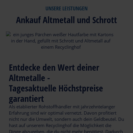
einer Hand!
wir uns um die
umfangreiche Komplettlösungen für
Zeitnah. Unkompliziert. Zuverlässig.
UNSERE LEISTUNGEN
fachgerechte
Deine Wertstoffe aus
dein Projekt.
Regional.
Entsorgung deiner
Metall und Schrott
Ankauf Altmetall und Schrott
Abfälle.
effektiv in den
Wir liegen direkt auf
Wertstoffkreislauf
deinem Weg
zurückführen und
unmittelbar an der
monetär profitieren.
A391.
Wir kaufen zu
Tageshöchstpreisen
auch bei
Entdecke den Wert deiner
Kleinmengen.
Altmetalle -
Tagesaktuelle Höchstpreise
garantiert
Als etablierter Rohstoffhändler mit jahrzehntelanger
Erfahrung sind wir optimal vernetzt. Davon profitiert
nicht nur die Umwelt, sondern auch dein Geldbeutel. Du
hast auf unserem Recyclinghof die Möglichkeit die
Dinge abzugeben, die du nicht mehr benötigst. Dadurch